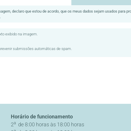
sagem, declaro que estou de acordo, que os meus dados sejam usados para pro
.
exto exibido na imagem.
e prevenir submissões automáticas de spam.
Horário de funcionamento
a
2
de 8:00 horas às 18:00 horas
a