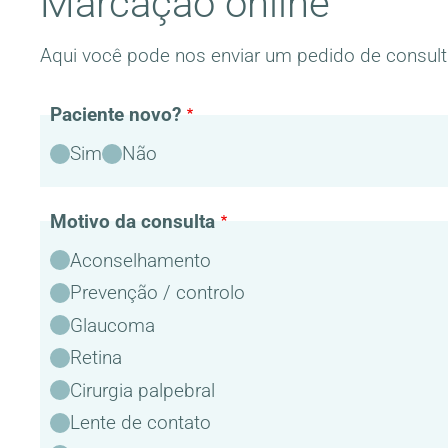
Marcação online
Aqui você pode nos enviar um pedido de consulta
Paciente novo?
Paciente
Sim
Não
novo?
Motivo da consulta
Motivo
Aconselhamento
da
Prevenção / controlo
consulta
Glaucoma
Retina
Cirurgia palpebral
Lente de contato