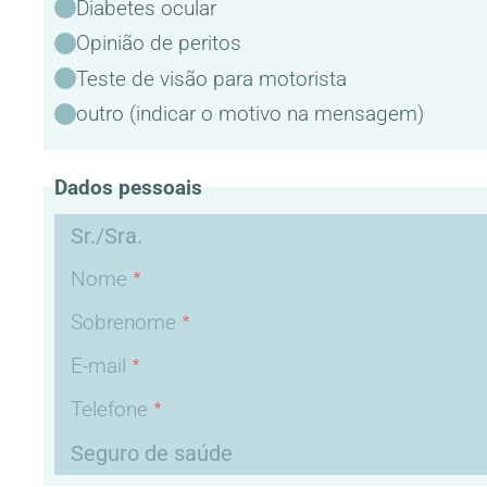
Diabetes ocular
Opinião de peritos
Teste de visão para motorista
outro (indicar o motivo na mensagem)
Dados pessoais
Sr./Sra.
Nome
Sobrenome
E-mail
Telefone
Seguro de saúde