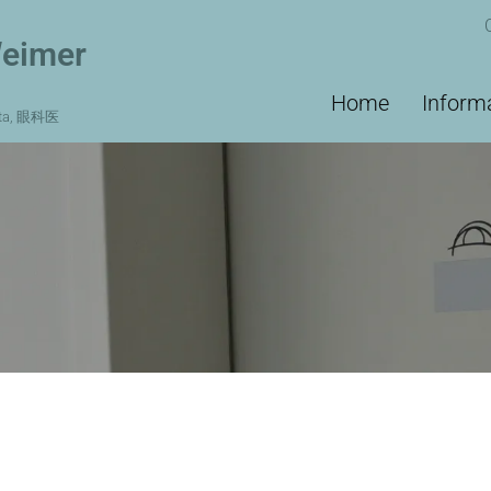
Weimer
Main
Home
Inform
ista, 眼科医
navigation