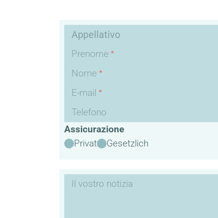
Dati
Appellativo
personali
Prenome
Nome
E-mail
Telefono
Assicurazione
Privat
Gesetzlich
Notizia
Il vostro notizia