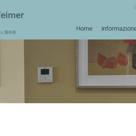
Weimer
Main
Home
Informazion
ista, 眼科医
navigation