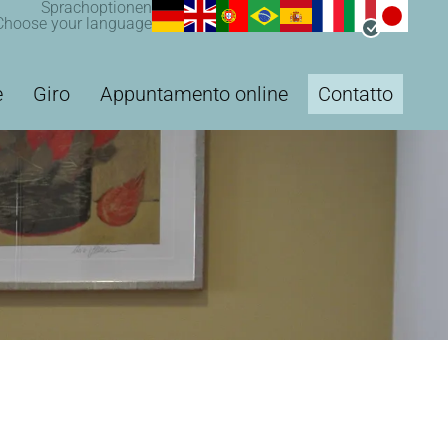
Sprachoptionen
Choose your language
e
Giro
Appuntamento online
Contatto