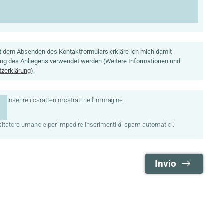
t dem Absenden des Kontaktformulars erkläre ich mich damit
ung des Anliegens verwendet werden (Weitere Informationen und
zerklärung
).
Inserire i caratteri mostrati nell'immagine.
Questa domanda è un test per verificare che tu sia un visitatore umano e per impedire inserimenti di spam automatici.
Invio