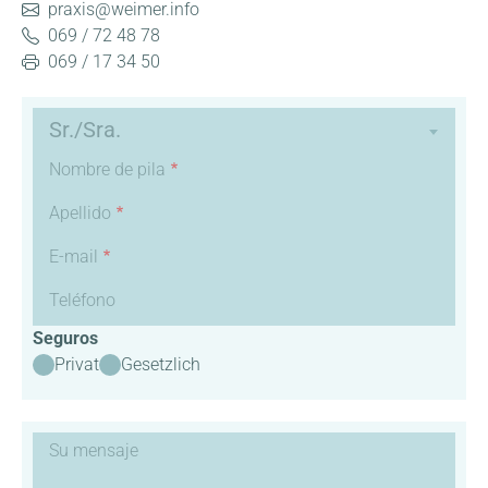
praxis@weimer.info
069 / 72 48 78
069 / 17 34 50
Datos
Sr./Sra.
personales
Nombre de pila
Apellido
E-mail
Teléfono
Seguros
Privat
Gesetzlich
Mensaje
Su mensaje