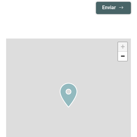
Enviar
+
−