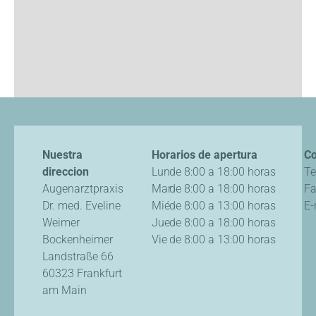
Nuestra
Horarios de apertura
Co
direccion
Lun
de 8:00 a 18:00 horas
Te
Augenarztpraxis
Mar
de 8:00 a 18:00 horas
F
Dr. med. Eveline
Mié
de 8:00 a 13:00 horas
E-
Weimer
Jue
de 8:00 a 18:00 horas
Bockenheimer
Vie
de 8:00 a 13:00 horas
Landstraße 66
60323 Frankfurt
am Main