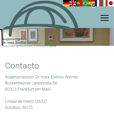
Pasar
al
contenido
principal
Augenarztpraxis
Dr. med. Eveline Weimer
Augenärztin, Ophthalmologist, Oftalmologista, 眼科医
Contacto
Augenarztpraxis Dr. med. Eveline Weimer
Bockenheimer Landstraße 66
60323 Frankfurt am Main
Líneas de metro: U6/U7
Autobús: 36/75