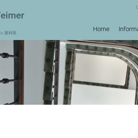
Weimer
Main
Home
Inform
ista, 眼科医
navigation