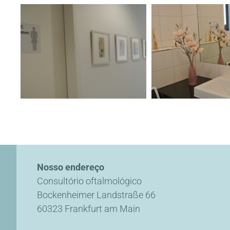
Nosso endereço
Consultório oftalmológico
Bockenheimer Landstraße 66
60323 Frankfurt am Main