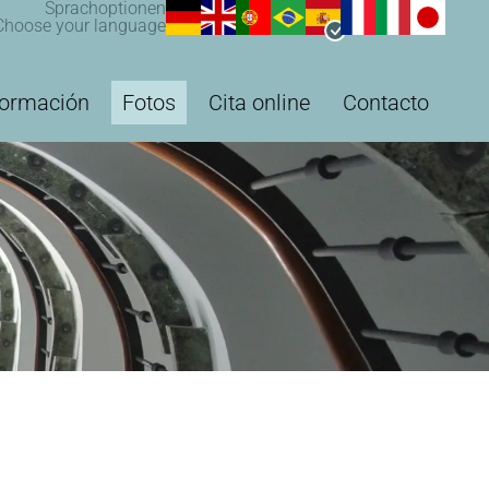
Sprachoptionen
Choose your language
formación
Fotos
Cita online
Contacto