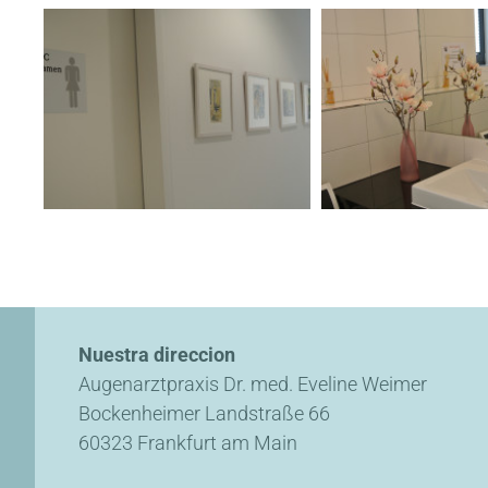
Nuestra direccion
Augenarztpraxis Dr. med. Eveline Weimer
Bockenheimer Landstraße 66
60323 Frankfurt am Main