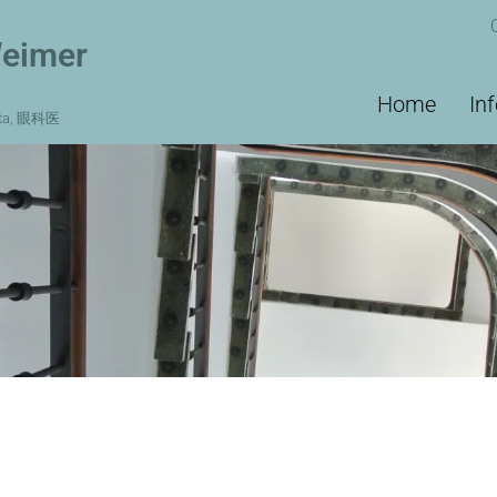
Weimer
Main
Home
In
ista, 眼科医
navigation