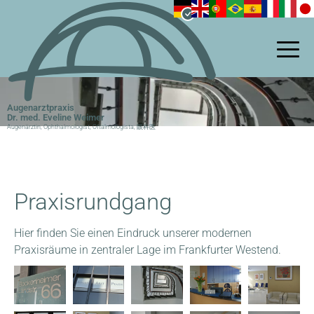
Skip
to
main
content
Augenarztpraxis
Dr. med. Eveline Weimer
Augenärztin, Ophthalmologist, Oftalmologista, 眼科医
Praxisrundgang
Hier finden Sie einen Eindruck unserer modernen
Praxisräume in zentraler Lage im Frankfurter Westend.