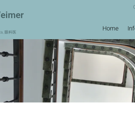
Weimer
Main
Home
In
ista, 眼科医
navigation