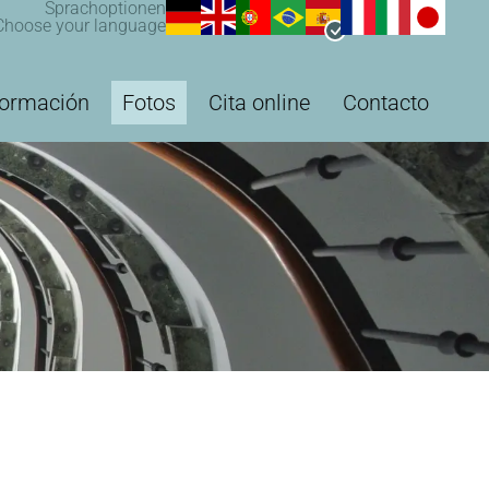
Sprachoptionen
Choose your language
formación
Fotos
Cita online
Contacto