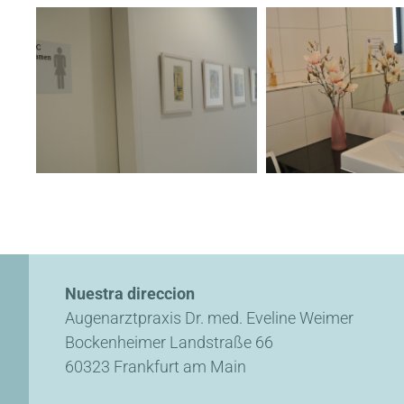
Nuestra direccion
Augenarztpraxis Dr. med. Eveline Weimer
Bockenheimer Landstraße 66
60323 Frankfurt am Main