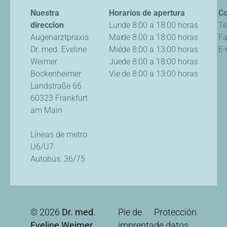
Nuestra
Horarios de apertura
Co
direccion
Lun
de 8:00 a 18:00 horas
Te
Augenarztpraxis
Mar
de 8:00 a 18:00 horas
F
Dr. med. Eveline
Mié
de 8:00 a 13:00 horas
E-
Weimer
Jue
de 8:00 a 18:00 horas
Bockenheimer
Vie
de 8:00 a 13:00 horas
Landstraße 66
60323 Frankfurt
am Main
Líneas de metro:
U6/U7
Autobús: 36/75
© 2026
Dr. med.
Pie de
Protección
Eveline Weimer,
imprenta
de datos