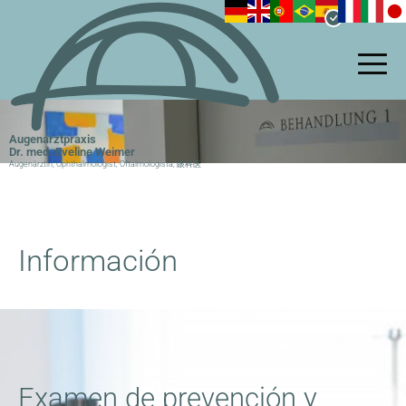
Pasar
al
contenido
principal
Augenarztpraxis
Dr. med. Eveline Weimer
Augenärztin, Ophthalmologist, Oftalmologista, 眼科医
Información
Examen de prevención y